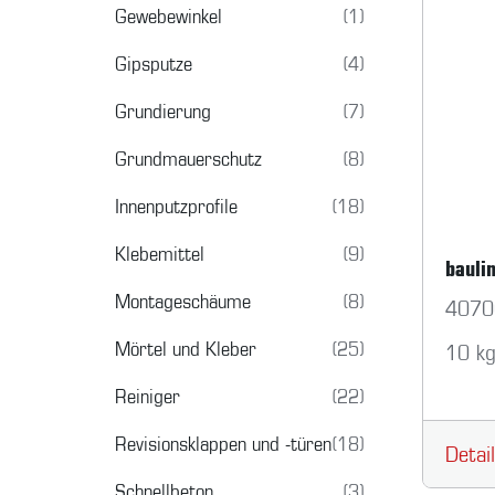
Gewebewinkel
(1)
Gipsputze
(4)
Grundierung
(7)
Grundmauerschutz
(8)
Innenputzprofile
(18)
Klebemittel
(9)
bauli
Montageschäume
(8)
4070
Mörtel und Kleber
(25)
10 k
Reiniger
(22)
Revisionsklappen und -türen
(18)
Detai
Schnellbeton
(3)