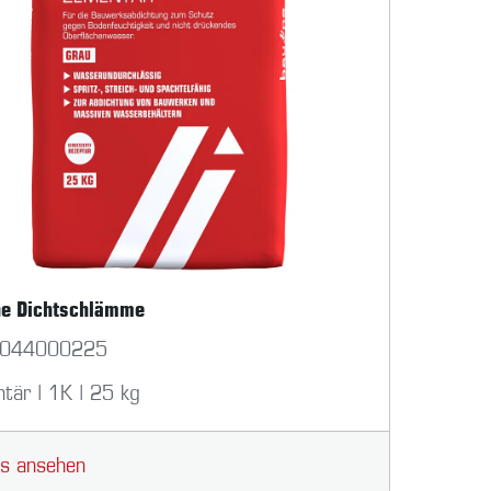
ne Dichtschlämme
044000225
tär | 1K | 25 kg
ls ansehen