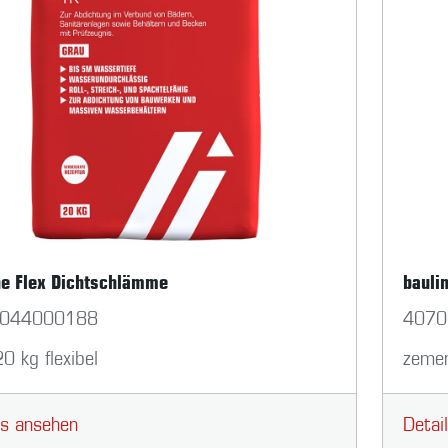
ne Flex Dichtschlämme
bauli
044000188
4070
20 kg flexibel
zemen
ls ansehen
Detai