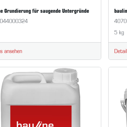
ne Grundierung für saugende Untergründe
bauli
044000324
4070
5 kg
ls ansehen
Detai