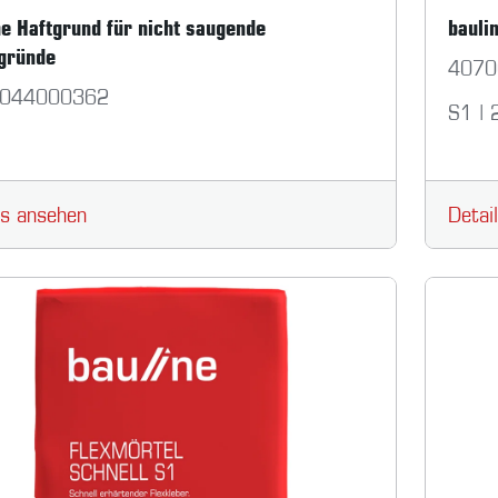
ne Haftgrund für nicht saugende
bauli
gründe
4070
044000362
S1 | 
ls ansehen
Detai