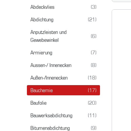
Abdeckvlies
(3)
Abdichtung
(21)
Anputzleisten und
(6)
Gewebewinkel
Armierung
(7)
Aussen-/ Innenecken
(8)
Außen-/Innenecken
(18)
Bauchemie
(17)
Baufolie
(20)
Bauwerksabdichtung
(11)
Bitumenabdichtung
(9)