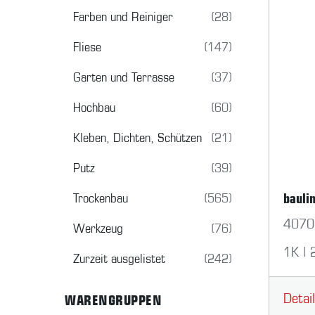
Farben und Reiniger
(28)
Fliese
(147)
Garten und Terrasse
(37)
Hochbau
(60)
Kleben, Dichten, Schützen
(21)
Putz
(39)
bauli
Trockenbau
(565)
4070
Werkzeug
(76)
1K | 
Zurzeit ausgelistet
(242)
Detai
WARENGRUPPEN