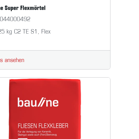
ne Super Flexmörtel
044000492
25 kg C2 TE S1, Flex
ls ansehen