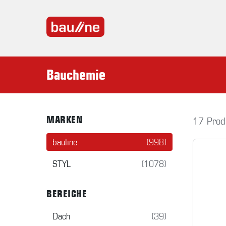
Bauchemie
MARKEN
17 Prod
bauline
(998)
STYL
(1078)
BEREICHE
Dach
(39)