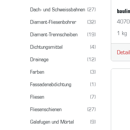
Dach- und Schweissbahnen
(27)
bauli
4070
Diamant-Fliesenbohrer
(32)
1 kg
Diamant-Trennscheiben
(19)
Dichtungsmittel
(4)
Detai
Drainage
(12)
Farben
(3)
Fassadenabdichtung
(1)
Fliesen
(7)
Fliesenschienen
(27)
Galafugen und Mörtel
(9)