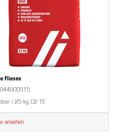
ne Fliesen
044000515
leber | 25 kg C2 TE
ls ansehen