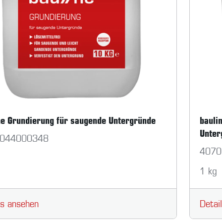
ne Grundierung für saugende Untergründe
bauli
Unter
044000348
4070
g
1 kg
ls ansehen
Detai