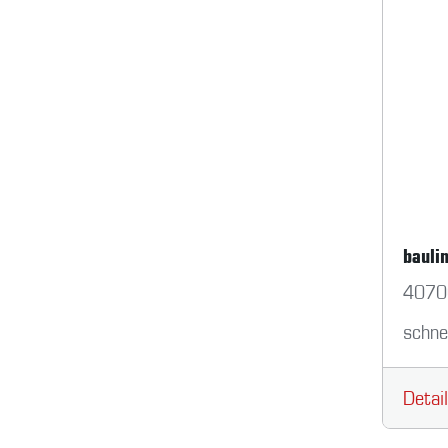
bauli
4070
schne
Detai