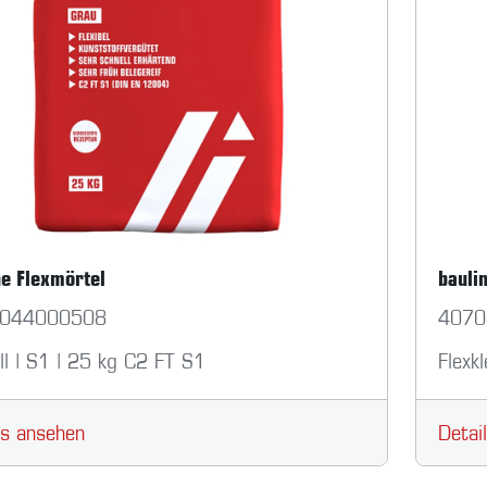
ne Flexmörtel
bauli
044000508
4070
ll | S1 | 25 kg C2 FT S1
Flexk
ls ansehen
Detai