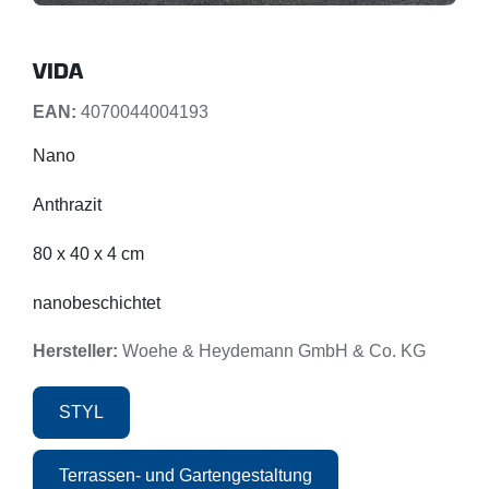
VIDA
EAN:
4070044004193
Nano
Anthrazit
80 x 40 x 4 cm
nanobeschichtet
Hersteller:
Woehe & Heydemann GmbH & Co. KG
STYL
Terrassen- und Gartengestaltung