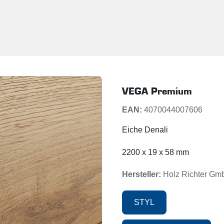
VEGA Premium
EAN:
4070044007606
Eiche Denali
2200 x 19 x 58 mm
Hersteller:
Holz Richter Gm
STYL