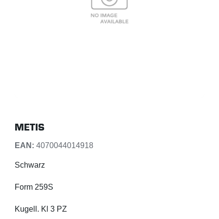
METIS
EAN:
4070044014918
Schwarz
Form 259S
Kugell. Kl 3 PZ