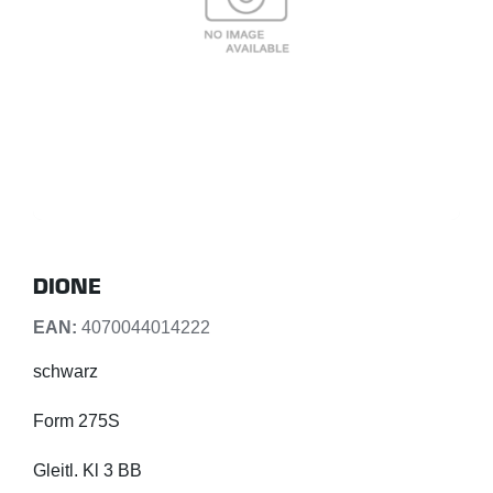
DIONE
EAN:
4070044014222
schwarz
Form 275S
Gleitl. Kl 3 BB