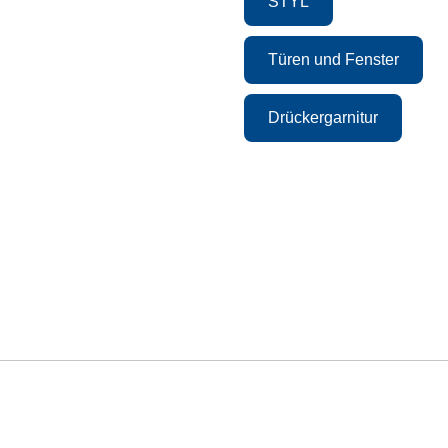
STYL
Türen und Fenster
Drückergarnitur