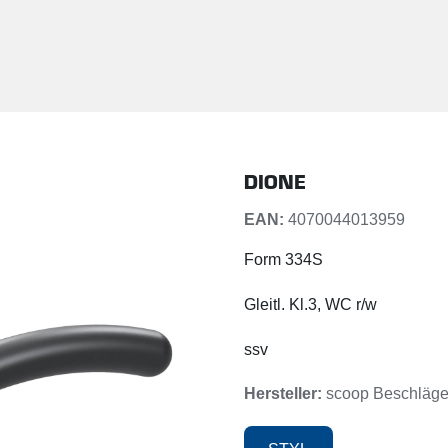
DIONE
EAN:
4070044013959
Form 334S
Gleitl. Kl.3, WC r/w
ssv
Hersteller:
scoop Beschläge