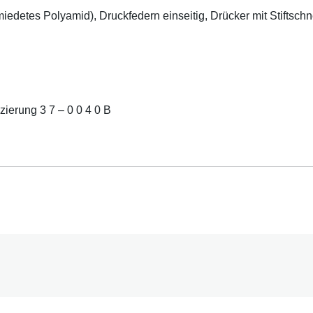
hmiedetes Polyamid), Druckfedern einseitig, Drücker mit Stifts
ierung 3 7 – 0 0 4 0 B