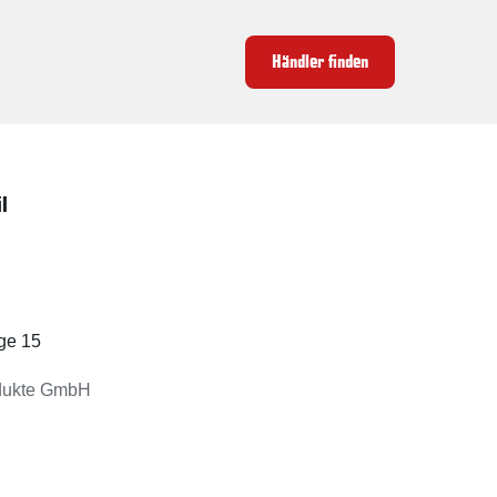
Händler finden
l
ge 15
dukte GmbH