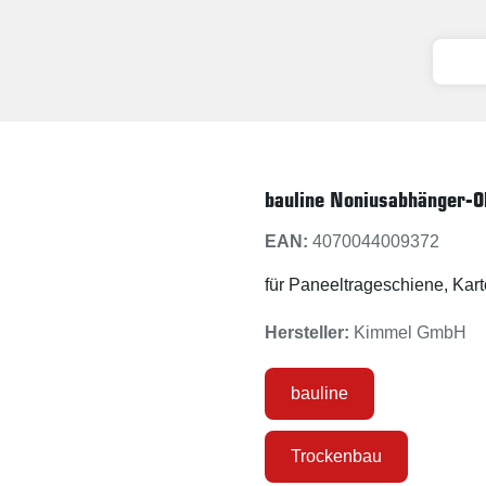
bauline Noniusabhänger-O
EAN:
4070044009372
für Paneeltrageschiene, Kar
Hersteller:
Kimmel GmbH
bauline
Trockenbau