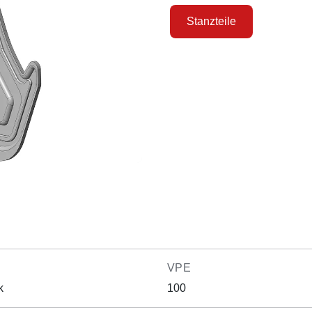
Stanzteile
VPE
k
100