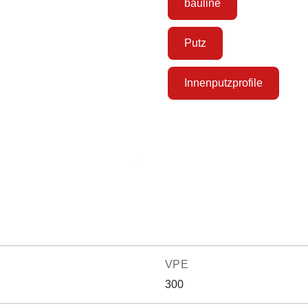
bauline
Putz
Innenputzprofile
VPE
300