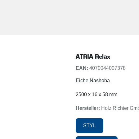
ATRIA Relax
EAN:
4070044007378
Eiche Nashoba
2500 x 16 x 58 mm
Hersteller:
Holz Richter Gm
STYL